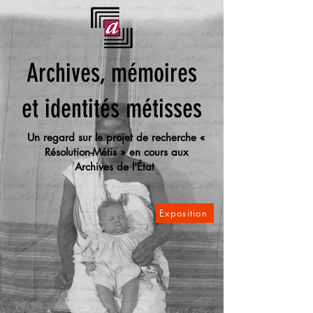
Archives, mémoires
et identités métisses
Un regard sur le projet de recherche «
Résolution-Métis » en cours aux
Archives de l'État
Exposition